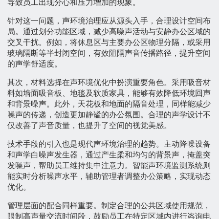
导致员工出现分心和压力增加的现象。
针对这一问题，声环境治理应从源头入手，合理设计空间布
局。通过划分功能区域，减少高噪声活动与安静办公区域的
交叉干扰。例如，将休息区与主要办公区物理分隔，或采用
玻璃隔断等半封闭空间，有效阻隔声音传播路径，提升空间
的声学舒适度。
其次，材料选择在声环境优化中扮演重要角色。采用吸音材
料如墙面吸音板、地毯及软质家具，能够有效降低环境回声
和背景噪声。此外，天花板和地面的隔音处理，同样能减少
噪声的传递，创造更加静谧的办公氛围。合理的声学设计不
仅改善了声音质量，也提升了空间的视觉美感。
技术手段的引入也是现代声环境治理的趋势。主动降噪设备
和声学白噪声发生器，通过产生柔和均匀的背景声，掩盖突
发噪声，帮助员工维持集中注意力。智能声环境监测系统则
能实时分析噪声水平，辅助管理者调整办公策略，实现动态
优化。
管理层面的配合同样重要。制定合理的公共区域使用规范，
限制高声量交流时间段，鼓励员工在特定区域内进行咨询电