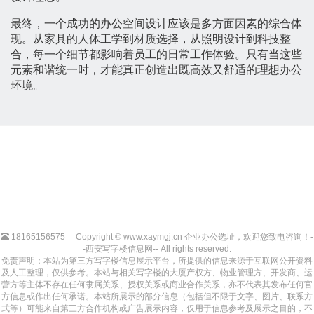
最终，一个成功的办公空间设计应该是多方面因素的综合体
现。从家具的人体工学到材质选择，从照明设计到科技整
合，每一个细节都影响着员工的日常工作体验。只有当这些
元素和谐统一时，才能真正创造出既高效又舒适的理想办公
环境。
18165156575
Copyright © www.xaymgj.cn 企业办公选址，欢迎您致电咨询！-
-西安写字楼信息网-- All rights reserved.
免责声明：本站为第三方写字楼信息展示平台，所提供的信息来源于互联网公开资料
及人工整理，仅供参考。本站与相关写字楼的大厦产权方、物业管理方、开发商、运
营方等主体不存在任何隶属关系、授权关系或商业合作关系，亦不代表其发布任何官
方信息或作出任何承诺。本站所展示的部分信息（包括但不限于文字、图片、联系方
式等）可能来自第三方合作机构或广告展示内容，仅用于信息参考及展示之目的，不